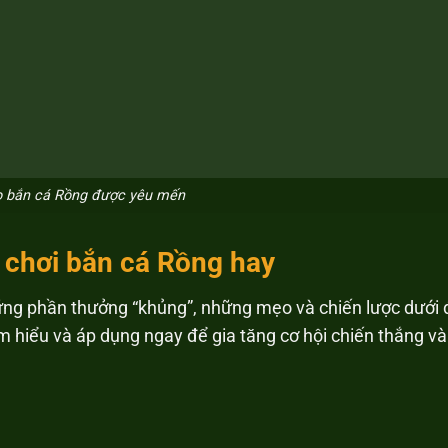
o bắn cá Rồng được yêu mến
 chơi bắn cá Rồng hay
ng phần thưởng “khủng”, những mẹo và chiến lược dưới 
m hiểu và áp dụng ngay để gia tăng cơ hội chiến thắng và