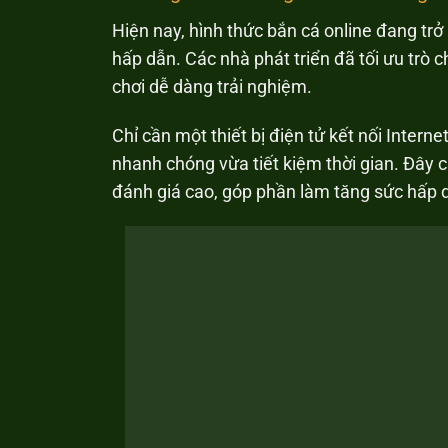
Hiện nay, hình thức bắn cá online đang trở
hấp dẫn. Các nhà phát triển đã tối ưu trò 
chơi dễ dàng trải nghiệm.
Chỉ cần một thiết bị điện tử kết nối Intern
nhanh chóng vừa tiết kiệm thời gian. Đây c
đánh giá cao, góp phần làm tăng sức hấp d