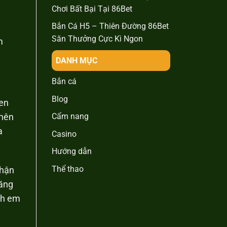
Chơi Bất Bại Tại 86Bet
Bắn Cá H5 – Thiên Đường 86Bet
Săn Thưởng Cực Kì Ngon
m
DANH MỤC
Bắn cá
Blog
uen
Cẩm nang
 nên
a
Casino
Hướng dẫn
Thể thao
nhận
năng
anh em