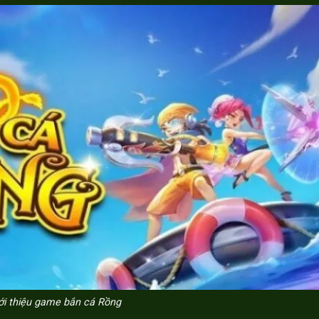
ới thiệu game bắn cá Rồng