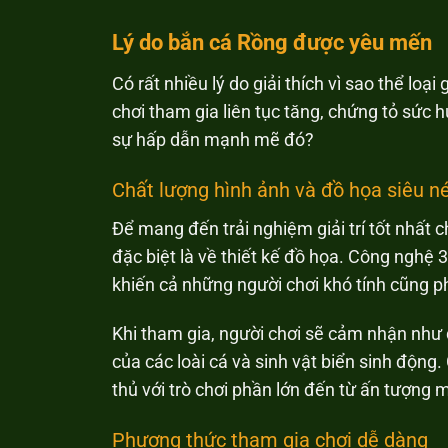
Lý do bắn cá Rồng được yêu mến
Có rất nhiều lý do giải thích vì sao thể l
chơi tham gia liên tục tăng, chứng tỏ sức 
sự hấp dẫn mạnh mẽ đó?
Chất lượng hình ảnh và đồ họa siêu n
Để mang đến trải nghiệm giải trí tốt nhất 
đặc biệt là về thiết kế đồ họa. Công nghệ
khiến cả những người chơi khó tính cũng ph
Khi tham gia, người chơi sẽ cảm nhận như 
của các loài cá và sinh vật biển sinh động.
thủ với trò chơi phần lớn đến từ ấn tượng
Phương thức tham gia chơi dễ dàng