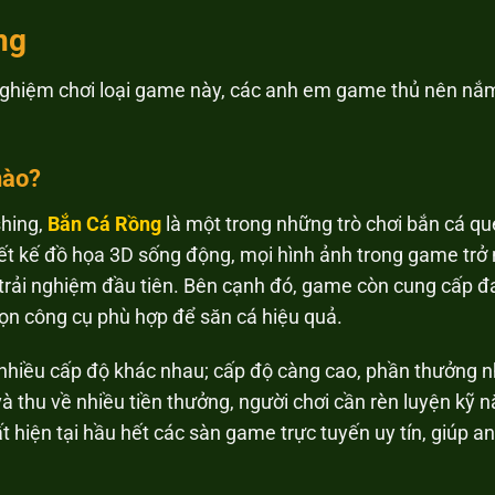
ng
nghiệm chơi loại game này, các anh em game thủ nên nắ
nào?
shing,
Bắn Cá Rồng
là một trong những trò chơi bắn cá q
hiết kế đồ họa 3D sống động, mọi hình ảnh trong game trở
 trải nghiệm đầu tiên. Bên cạnh đó, game còn cung cấp đ
chọn công cụ phù hợp để săn cá hiệu quả.
 nhiều cấp độ khác nhau; cấp độ càng cao, phần thưởng 
à thu về nhiều tiền thưởng, người chơi cần rèn luyện kỹ 
ất hiện tại hầu hết các sàn game trực tuyến uy tín, giúp 