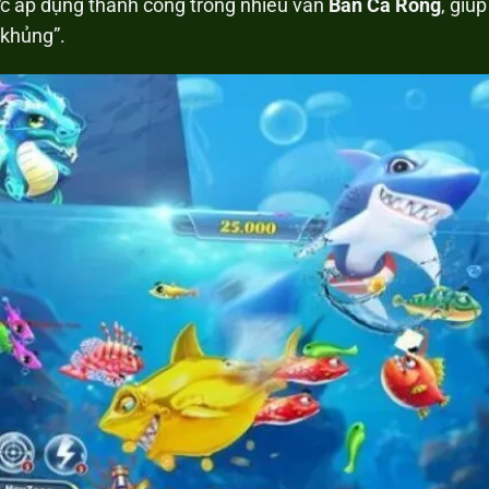
ợc áp dụng thành công trong nhiều ván
Bắn Cá Rồng
, giú
khủng”.