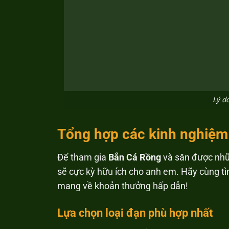
Lý d
Tổng hợp các kinh nghiệm
Để tham gia
Bắn Cá Rồng
và săn được nhữ
sẽ cực kỳ hữu ích cho anh em. Hãy cùng tì
mang về khoản thưởng hấp dẫn!
Lựa chọn loại đạn phù hợp nhất