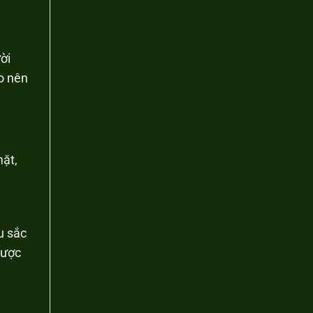
ời
o nên
mặt,
,
u sắc
cược