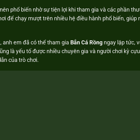
 nên phổ biến nhờ sự tiện lợi khi tham gia và các phần th
chơi để chạy mượt trên nhiều hệ điều hành phổ biến, giúp 
et, anh em đã có thể tham gia
Bắn Cá Rồng
ngay lập tức, 
ũng là yếu tố được nhiều chuyên gia và người chơi kỳ cựu
ẫn của trò chơi.