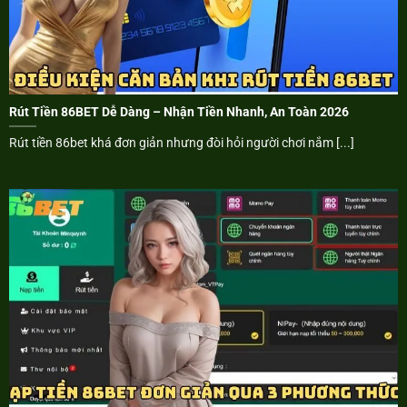
hotline.
Bên cạnh đó, hệ thống bảo mật SSL đảm
bảo mọi dữ liệu cá nhân và giao dịch tài chính
được mã hóa, giúp người chơi yên tâm tham gia
mà không lo rò rỉ thông tin.
Mẹo và Chiến Lược Cá Cược
Rút Tiền 86BET Dễ Dàng – Nhận Tiền Nhanh, An Toàn 2026
Để nâng cao cơ hội thắng, người chơi có thể
Rút tiền 86bet khá đơn giản nhưng đòi hỏi người chơi nắm [...]
tham khảo một số mẹo trong
hướng dẫn 86Bet
:
Quản lý ngân sách hợp lý.
Nắm vững luật chơi và kèo.
Tham khảo tỷ lệ cược, phân tích chuyên môn
trước khi đặt.
Không đặt cược theo cảm tính, đặc biệt với
các trò chơi may rủi như slot game hoặc xóc
đĩa.