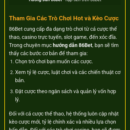
Tham Gia Các Trò Chơi Hot và Kèo Cược
86Bet cung cấp đa dạng trò chơi từ cá cược thể
thao, casino trực tuyến, slot game, đến xóc đĩa.
Trong chuyên mục
hướng dẫn 86Bet
, bạn sẽ tìm
thấy các bước cơ bản để tham gia:
Chọn trò chơi bạn muốn các cược.
Xem tỷ lệ cược, luật chơi và các chiến thuật cơ
bản.
Đặt cược theo ngân sách và quản lý vốn hợp
lý.
Đối với cá cược thể thao, hệ thống luôn cập nhật
kèo cược mới, tỷ lệ chính xác và nhiều lựa chọn
hấp dẫn. Đối với các trò chơi casino, bạn sẽ được