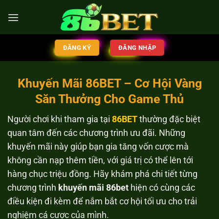
Bỏ
qua
nội
dung
ĐĂNG KÝ
ĐĂNG NHẬP
Khuyến Mãi 86BET – Cơ Hội Vàng
Săn Thưởng Cho Game Thủ
Người chơi khi tham gia tại
86BET
thường đặc biệt
quan tâm đến các chương trình ưu đãi. Những
khuyến mãi này giúp bạn gia tăng vốn cược mà
không cần nạp thêm tiền, với giá trị có thể lên tới
hàng chục triệu đồng. Hãy khám phá chi tiết từng
chương trình
khuyến mãi 86bet
hiện có cùng các
điều kiện đi kèm để nắm bắt cơ hội tối ưu cho trải
nghiệm cá cược của mình.