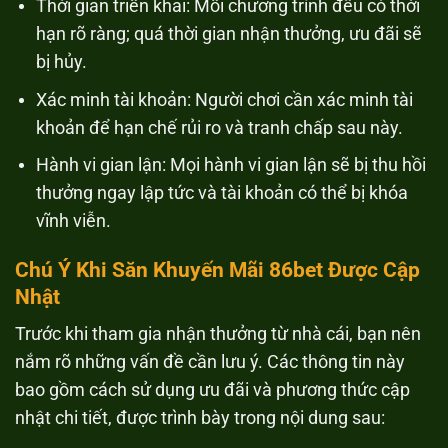
Thời gian triển khai: Mỗi chương trình đều có thời
hạn rõ ràng; quá thời gian nhận thưởng, ưu đãi sẽ
bị hủy.
Xác minh tài khoản: Người chơi cần xác minh tài
khoản để hạn chế rủi ro và tranh chấp sau này.
Hành vi gian lận: Mọi hành vi gian lận sẽ bị thu hồi
thưởng ngay lập tức và tài khoản có thể bị khóa
vĩnh viễn.
Chú Ý Khi Săn Khuyến Mãi 86bet Được Cập
Nhật
Trước khi tham gia nhận thưởng từ nhà cái, bạn nên
nắm rõ những vấn đề cần lưu ý. Các thông tin này
bao gồm cách sử dụng ưu đãi và phương thức cập
nhật chi tiết, được trình bày trong nội dung sau: