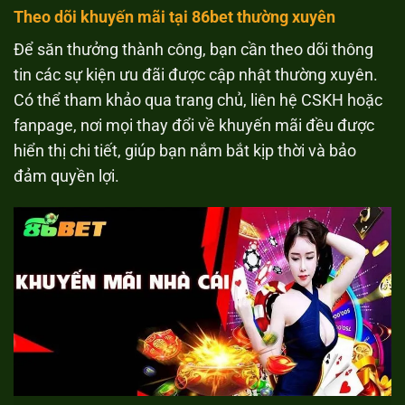
Theo dõi khuyến mãi tại 86bet thường xuyên
Để săn thưởng thành công, bạn cần theo dõi thông
tin các sự kiện ưu đãi được cập nhật thường xuyên.
Có thể tham khảo qua trang chủ, liên hệ CSKH hoặc
fanpage, nơi mọi thay đổi về khuyến mãi đều được
hiển thị chi tiết, giúp bạn nắm bắt kịp thời và bảo
đảm quyền lợi.