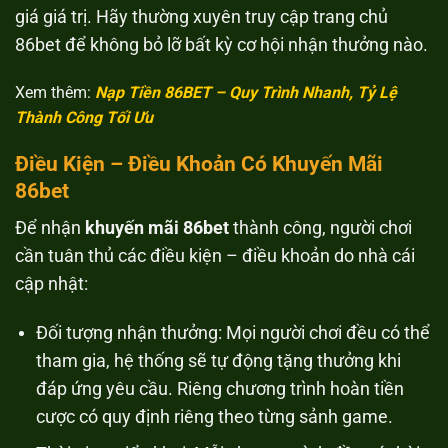
giá giá trị. Hãy thường xuyên truy cập trang chủ
86bet để không bỏ lỡ bất kỳ cơ hội nhận thưởng nào.
Xem thêm:
Nạp Tiền 86BET – Quy Trình Nhanh, Tỷ Lệ
Thành Công Tối Ưu
Điều Kiện – Điều Khoản Có Khuyến Mãi
86bet
Để nhận
khuyến mãi 86bet
thành công, người chơi
cần tuân thủ các điều kiện – điều khoản do nhà cái
cập nhật:
Đối tượng nhận thưởng: Mọi người chơi đều có thể
tham gia, hệ thống sẽ tự động tặng thưởng khi
đáp ứng yêu cầu. Riêng chương trình hoàn tiền
cược có quy định riêng theo từng sảnh game.