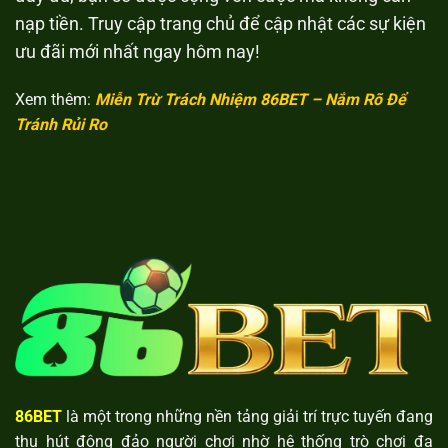
nạp tiền. Truy cập trang chủ để cập nhật các sự kiện
ưu đãi mới nhất ngay hôm nay!
Xem thêm:
Miễn Trừ Trách Nhiệm 86BET – Nắm Rõ Để
Tránh Rủi Ro
86BET
là một trong những nền tảng giải trí trực tuyến đang
thu hút đông đảo người chơi nhờ hệ thống trò chơi đa