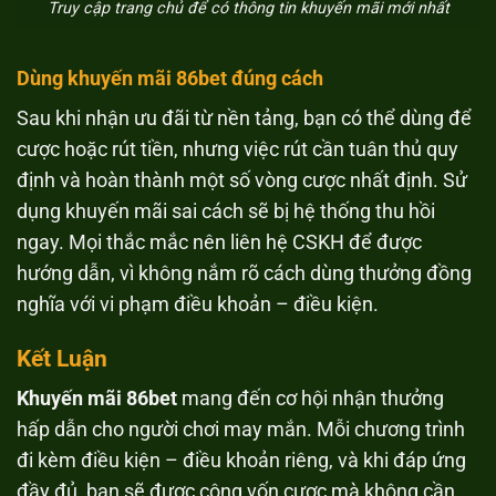
Truy cập trang chủ để có thông tin khuyến mãi mới nhất
Dùng khuyến mãi 86bet đúng cách
Sau khi nhận ưu đãi từ nền tảng, bạn có thể dùng để
cược hoặc rút tiền, nhưng việc rút cần tuân thủ quy
định và hoàn thành một số vòng cược nhất định. Sử
dụng khuyến mãi sai cách sẽ bị hệ thống thu hồi
ngay. Mọi thắc mắc nên liên hệ CSKH để được
hướng dẫn, vì không nắm rõ cách dùng thưởng đồng
nghĩa với vi phạm điều khoản – điều kiện.
Kết Luận
Khuyến mãi 86bet
mang đến cơ hội nhận thưởng
hấp dẫn cho người chơi may mắn. Mỗi chương trình
đi kèm điều kiện – điều khoản riêng, và khi đáp ứng
đầy đủ, bạn sẽ được cộng vốn cược mà không cần