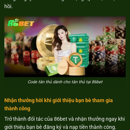
hồi.
Code tân thủ dành cho tân thủ tại 86bet
Nhận thưởng hời khi giới thiệu bạn bè tham gia
thành công
Trở thành đối tác của 86bet và nhận thưởng ngay khi
giới thiệu bạn bè đăng ký và nạp tiền thành công.